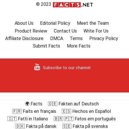
© 2023
About Us
Editorial Policy
Meet the Team
Product Review
Contact Us
Write For Us
Affiliate Disclosure
DMCA
Terms
Privacy Policy
Submit Facts
More Facts
Subscribe to our channel
🌍 Facts
🇩🇪 Fakten auf Deutsch
🇫🇷 Faits en français
🇪🇸 Hechos en Español
🇮🇹 Fatti in Italiano
🇧🇷 🇵🇹 Fatos em português
🇩🇰 Fakta på dansk
🇸🇪 Fakta på svenska