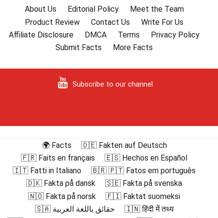
About Us
Editorial Policy
Meet the Team
Product Review
Contact Us
Write For Us
Affiliate Disclosure
DMCA
Terms
Privacy Policy
Submit Facts
More Facts
Subscribe to our channel
🌍 Facts
🇩🇪 Fakten auf Deutsch
🇫🇷 Faits en français
🇪🇸 Hechos en Español
🇮🇹 Fatti in Italiano
🇧🇷 🇵🇹 Fatos em português
🇩🇰 Fakta på dansk
🇸🇪 Fakta på svenska
🇳🇴 Fakta på norsk
🇫🇮 Faktat suomeksi
🇸🇦 حقائق باللغة العربية
🇮🇳 हिंदी में तथ्य