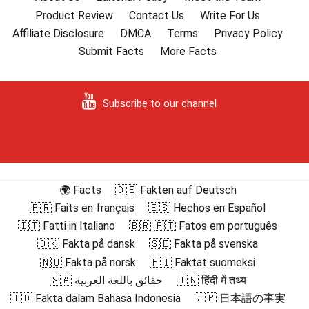
Product Review
Contact Us
Write For Us
Affiliate Disclosure
DMCA
Terms
Privacy Policy
Submit Facts
More Facts
Subscribe to our channel
🌍 Facts
🇩🇪 Fakten auf Deutsch
🇫🇷 Faits en français
🇪🇸 Hechos en Español
🇮🇹 Fatti in Italiano
🇧🇷 🇵🇹 Fatos em português
🇩🇰 Fakta på dansk
🇸🇪 Fakta på svenska
🇳🇴 Fakta på norsk
🇫🇮 Faktat suomeksi
🇸🇦 حقائق باللغة العربية
🇮🇳 हिंदी में तथ्य
🇮🇩 Fakta dalam Bahasa Indonesia
🇯🇵 日本語の事実