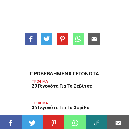
ΠΡΟΒΕΒΛΗΜΈΝΑ ΓΕΓΟΝΌΤΑ
ΤΡΌΦΙΜΑ
29 Γεγονότα Για Το Σεβίτσε
ΤΡΌΦΙΜΑ
36 Γεγονότα Για Το Χορίθο
ΤΡΌΦΙΜΑ