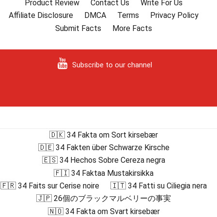
Product Review
Contact Us
Write For Us
Affiliate Disclosure
DMCA
Terms
Privacy Policy
Submit Facts
More Facts
Subscribe to our channel
🇩🇰 34 Fakta om Sort kirsebær
🇩🇪 34 Fakten über Schwarze Kirsche
🇪🇸 34 Hechos Sobre Cereza negra
🇫🇮 34 Faktaa Mustakirsikka
🇫🇷 34 Faits sur Cerise noire
🇮🇹 34 Fatti su Ciliegia nera
🇯🇵 26個のブラックマルベリーの事実
🇳🇴 34 Fakta om Svart kirsebær