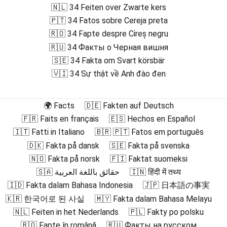
🇳🇱 34 Feiten over Zwarte kers
🇵🇹 34 Fatos sobre Cereja preta
🇷🇴 34 Fapte despre Cireș negru
🇷🇺 34 Факты о Черная вишня
🇸🇪 34 Fakta om Svart körsbär
🇻🇮 34 Sự thật về Anh đào đen
🌍 Facts
🇩🇪 Fakten auf Deutsch
🇫🇷 Faits en français
🇪🇸 Hechos en Español
🇮🇹 Fatti in Italiano
🇧🇷 🇵🇹 Fatos em português
🇩🇰 Fakta på dansk
🇸🇪 Fakta på svenska
🇳🇴 Fakta på norsk
🇫🇮 Faktat suomeksi
🇸🇦 حقائق باللغة العربية
🇮🇳 हिंदी में तथ्य
🇮🇩 Fakta dalam Bahasa Indonesia
🇯🇵 日本語の事実
🇰🇷 한국어로 된 사실
🇲🇾 Fakta dalam Bahasa Melayu
🇳🇱 Feiten in het Nederlands
🇵🇱 Fakty po polsku
🇷🇴 Fapte în română
🇷🇺 Факты на русском