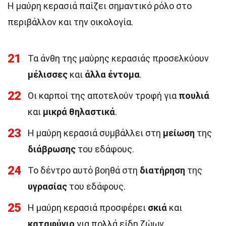
Η μαύρη κερασιά παίζει σημαντικό ρόλο στο
περιβάλλον και την οικολογία.
21
Τα άνθη της μαύρης κερασιάς προσελκύουν
μέλισσες
και
άλλα έντομα
.
22
Οι καρποί της αποτελούν τροφή για
πουλιά
και
μικρά θηλαστικά
.
23
Η μαύρη κερασιά συμβάλλει στη
μείωση
της
διάβρωσης
του εδάφους.
24
Το δέντρο αυτό βοηθά στη
διατήρηση
της
υγρασίας
του εδάφους.
25
Η μαύρη κερασιά προσφέρει
σκιά
και
καταφύγιο
για πολλά είδη ζώων.