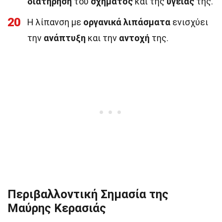
διατήρηση
του
σχήματος
και της
υγείας
της.
20
Η λίπανση με
οργανικά λιπάσματα
ενισχύει
την
ανάπτυξη
και την
αντοχή
της.
Περιβαλλοντική Σημασία της
Μαύρης Κερασιάς