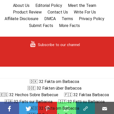
About Us
Editorial Policy
Meet the Team
Product Review
Contact Us
Write For Us
Affiliate Disclosure
DMCA
Terms
Privacy Policy
Submit Facts
More Facts
Subscribe to our channel
🇩🇰 32 Fakta om Barbacoa
🇩🇪 32 Fakten über Barbacoa
🇪🇸 32 Hechos Sobre Barbecue
🇫🇮 32 Faktaa Barbacoa
🇫🇷 32 Faits sur Barbacoa
🇮🇹 32 Fatti su Barbacoa
🇳🇴 32 Fakta om Barbacoa