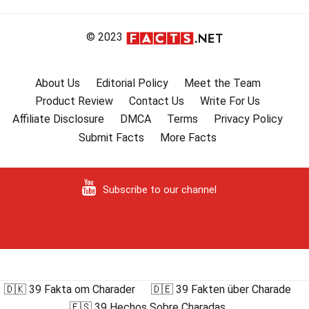
© 2023
About Us
Editorial Policy
Meet the Team
Product Review
Contact Us
Write For Us
Affiliate Disclosure
DMCA
Terms
Privacy Policy
Submit Facts
More Facts
Subscribe to our channel
🇩🇰 39 Fakta om Charader
🇩🇪 39 Fakten über Charade
🇪🇸 39 Hechos Sobre Charadas