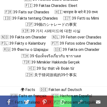
🇫🇮 39 Faktaa Charades: Eleet
🇫🇷 39 Faits sur Charades
🇭🇮 चारड्स के बारे में 39 तथ्य
🇮🇩 39 Fakta tentang Charades
🇮🇹 39 Fatti su Mimi
🇯🇵 39個のシャレードの事実
🇰🇷 39 가지 샤레이드에 대한 사실
🇳🇴 39 Fakta om Charader
🇳🇱 39 Feiten over Charades
🇵🇱 39 Fakty o Kalambury
🇵🇹 39 Fatos sobre Charadas
🇷🇺 39 Факты о Шарады
🇸🇪 39 Fakta om Charader
🇹🇭 39 ข้อเท็จจริงเกี่ยวกับ ชาราเดส
🇹🇷 39 Mimikler Hakkında Gerçek
🇻🇮 39 Sự thật về Đoán từ
🇿🇭 关于猜词游戏的39个事实
🌍 Facts
🇩🇪 Fakten auf Deutsch
🇫🇷 Faits en français
🇪🇸 Hechos en Español
🇮🇹 Fatti in Italiano
🇧🇷 🇵🇹 Fatos em português