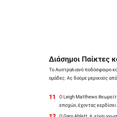
Διάσημοι Παίκτες κ
Το Αυστραλιανό ποδόσφαιρο κα
ομάδες. Ας δούμε μερικούς από
11
Ο Leigh Matthews θεωρείτ
εποχών, έχοντας κερδίσε
12
Ο Gary Ablett Jr. είναι γν