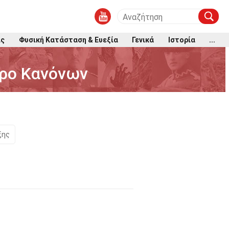
ις
Φυσική Κατάσταση & Ευεξία
Γενικά
Ιστορία
...
ιρο Κανόνων
ξης