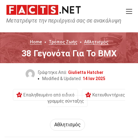
Μετατρέψτε την περιέργειά σας σε ανακάλυψη
Home
Τρόπος Ζωής
Αθλητισμός
38 Γεγονότα Για Το BMX
Γράφτηκε Από:
Giulietta Hatcher
Modified & Updated:
14 Ιαν 2025
Επαληθευμένο από ειδικό
Κατευθυντήριες
γραμμές σύνταξης
Αθλητισμός