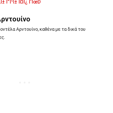
Î± Î“Î¹Î± Î¤Î¿ Î‘ÎœD
ρντουίνο
ντέλα Αρντουίνο, καθένα με τα δικά του
ες.