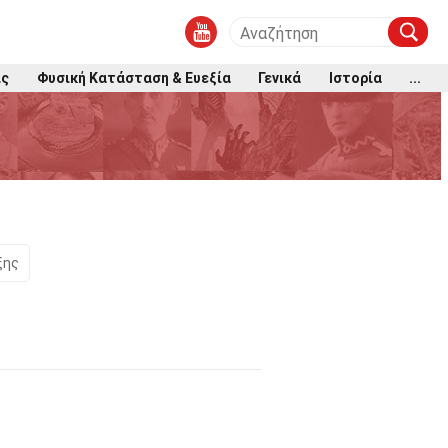
ις
Φυσική Κατάσταση & Ευεξία
Γενικά
Ιστορία
...
ξης