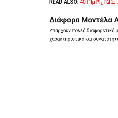
READ ALSO:
40 Î“ÎµÎ³Î¿Î½ÏŒÏ„
Διάφορα Μοντέλα Α
Υπάρχουν πολλά διαφορετικά μο
χαρακτηριστικά και δυνατότητ