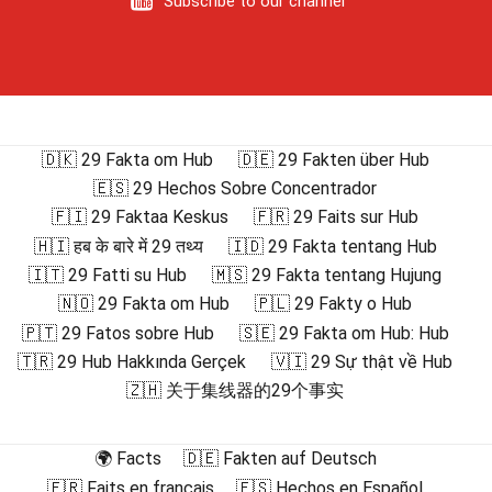
Subscribe to our channel
🇩🇰 29 Fakta om Hub
🇩🇪 29 Fakten über Hub
🇪🇸 29 Hechos Sobre Concentrador
🇫🇮 29 Faktaa Keskus
🇫🇷 29 Faits sur Hub
🇭🇮 हब के बारे में 29 तथ्य
🇮🇩 29 Fakta tentang Hub
🇮🇹 29 Fatti su Hub
🇲🇸 29 Fakta tentang Hujung
🇳🇴 29 Fakta om Hub
🇵🇱 29 Fakty o Hub
🇵🇹 29 Fatos sobre Hub
🇸🇪 29 Fakta om Hub: Hub
🇹🇷 29 Hub Hakkında Gerçek
🇻🇮 29 Sự thật về Hub
🇿🇭 关于集线器的29个事实
🌍 Facts
🇩🇪 Fakten auf Deutsch
🇫🇷 Faits en français
🇪🇸 Hechos en Español