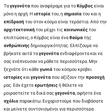
Τα
γεγονότα
που αναφέραμε για το
Κόμβος
είναι
μόνο η αρχή. Η
ιστορία
του, η
σημασία
του και η
επίδρασή
του στον κόσμο είναι τεράστια. Από την
αρχιτεκτονική
του μέχρι τις
κοινωνικές
του
επιπτώσεις, ο Κόμβος είναι ένα
θαύμα
της
ανθρώπινης
δημιουργικότητας. Ελπίζουμε να
βρήκατε αυτά τα
γεγονότα
ενδιαφέροντα και να
σας ενέπνευσαν να μάθετε περισσότερα. Μην
ξεχνάτε ότι κάθε
γωνιά
του κόσμου κρύβει
ιστορίες
και
γεγονότα
που αξίζουν την
προσοχή
μας. Εάν έχετε
ερωτήσεις
ή θέλετε να
μοιραστείτε τα δικά σας
γεγονότα
, αφήστε ένα
σχόλιο
παρακάτω. Ευχαριστούμε που διαβάσατε
και μείνετε συντονισμένοι για περισσότερα