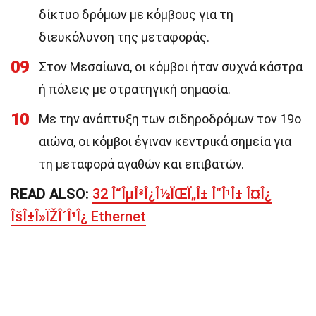
δίκτυο δρόμων με κόμβους για τη
διευκόλυνση της μεταφοράς.
09
Στον Μεσαίωνα, οι κόμβοι ήταν συχνά κάστρα
ή πόλεις με στρατηγική σημασία.
10
Με την ανάπτυξη των σιδηροδρόμων τον 19ο
αιώνα, οι κόμβοι έγιναν κεντρικά σημεία για
τη μεταφορά αγαθών και επιβατών.
READ ALSO:
32 Î“ÎµÎ³Î¿Î½ÏŒÏ„Î± Î“Î¹Î± Î¤Î¿
ÎšÎ±Î»ÏŽÎ´Î¹Î¿ Ethernet