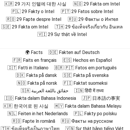
🇰🇷 29 가지 인텔에 대한 사실
🇳🇴 29 Fakta om Intel
🇵🇱 29 Fakty o Intel
🇵🇹 29 Fatos sobre Intel
🇷🇴 29 Fapte despre Intel
🇷🇺 29 Факты о Интел
🇸🇪 29 Fakta om Intel
🇹🇭 29 ข้อเท็จจริงเกี่ยวกับ อินเทล
🇻🇮 29 Sự thật về Intel
🌍 Facts
🇩🇪 Fakten auf Deutsch
🇫🇷 Faits en français
🇪🇸 Hechos en Español
🇮🇹 Fatti in Italiano
🇧🇷 🇵🇹 Fatos em português
🇩🇰 Fakta på dansk
🇸🇪 Fakta på svenska
🇳🇴 Fakta på norsk
🇫🇮 Faktat suomeksi
🇸🇦 حقائق باللغة العربية
🇮🇳 हिंदी में तथ्य
🇮🇩 Fakta dalam Bahasa Indonesia
🇯🇵 日本語の事実
🇰🇷 한국어로 된 사실
🇲🇾 Fakta dalam Bahasa Melayu
🇳🇱 Feiten in het Nederlands
🇵🇱 Fakty po polsku
🇷🇴 Fapte în română
🇷🇺 Факты на русском
🇹🇭 ข้อเท็จจริงเป็นภาษาไทย
🇻🇳 Sự thật bằng tiếng Việt