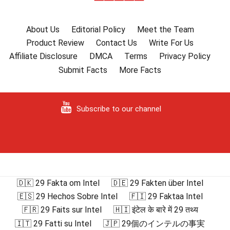
About Us
Editorial Policy
Meet the Team
Product Review
Contact Us
Write For Us
Affiliate Disclosure
DMCA
Terms
Privacy Policy
Submit Facts
More Facts
Subscribe to our channel
🇩🇰 29 Fakta om Intel
🇩🇪 29 Fakten über Intel
🇪🇸 29 Hechos Sobre Intel
🇫🇮 29 Faktaa Intel
🇫🇷 29 Faits sur Intel
🇭🇮 इंटेल के बारे में 29 तथ्य
🇮🇹 29 Fatti su Intel
🇯🇵 29個のインテルの事実