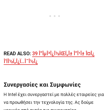
READ ALSO:
39 Î“ÎµÎ³Î¿Î½ÏŒÏ„Î± Î“Î¹Î± Î¤Î¿
Î‘ÏÎ½Ï„Î¿Ï…Î¯Î½Î¿
Συνεργασίες και Συμφωνίες
Η Intel έχει συνεργαστεί με πολλές εταιρείες για
να προωθήσει την τεχνολογία της. Ας δούμε