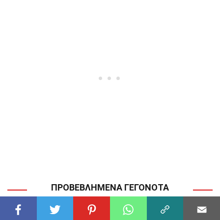
ΠΡΟΒΕΒΛΗΜΈΝΑ ΓΕΓΟΝΌΤΑ
ΜΗΧΑΝΙΚΉ
34 Γεγονότα Για Το Κανμπάν