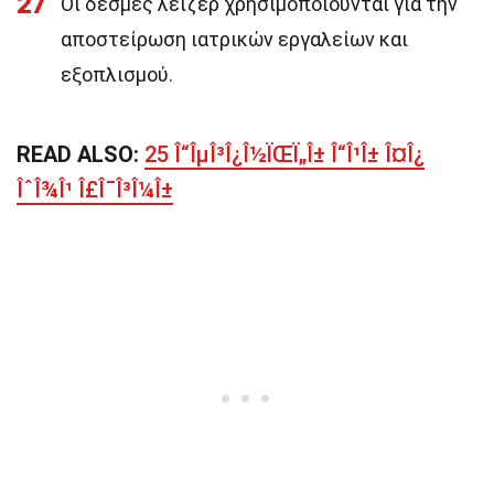
27
Οι δέσμες λέιζερ χρησιμοποιούνται για την
αποστείρωση ιατρικών εργαλείων και
εξοπλισμού.
READ ALSO:
25 Î“ÎµÎ³Î¿Î½ÏŒÏ„Î± Î“Î¹Î± Î¤Î¿
ÎˆÎ¾Î¹ Î£Î¯Î³Î¼Î±