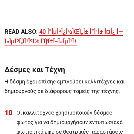
READ ALSO:
40 Î“ÎµÎ³Î¿Î½ÏŒÏ„Î± Î“Î¹Î± Î¤Î¿ Î—
Î»ÎµÎºÏ„ÏÎ¹ÎºÎ® Î‘ÏƒÏ†Î¬Î»ÎµÎ¹Î±
Δέσμες και Τέχνη
Η δέσμη έχει επίσης εμπνεύσει καλλιτέχνες και
δημιουργούς σε διάφορους τομείς της τέχνης.
10
Οι καλλιτέχνες χρησιμοποιούν δέσμες
φωτός για να δημιουργήσουν εντυπωσιακά
φωτιστικά εφέ σε θεατρικές παραστάσεις