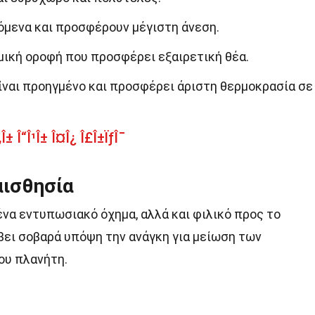
ζόμενα και προσφέρουν μέγιστη άνεση.
μική οροφή που προσφέρει εξαιρετική θέα.
ίναι προηγμένο και προσφέρει άριστη θερμοκρασία σε
Î± Î“Î¹Î± Î¤Î¿ Î£Î±ÏƒÎ¯
αισθησία
ο ένα εντυπωσιακό όχημα, αλλά και φιλικό προς το
άβει σοβαρά υπόψη την ανάγκη για μείωση των
ου πλανήτη.