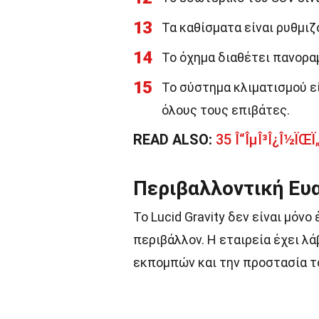
13
Τα καθίσματα είναι ρυθμι
14
Το όχημα διαθέτει πανορα
15
Το σύστημα κλιματισμού ε
όλους τους επιβάτες.
READ ALSO:
35 Î“ÎµÎ³Î¿Î½ÏŒÏ„
Περιβαλλοντική Ευ
Το Lucid Gravity δεν είναι μόν
περιβάλλον. Η εταιρεία έχει λ
εκπομπών και την προστασία τ