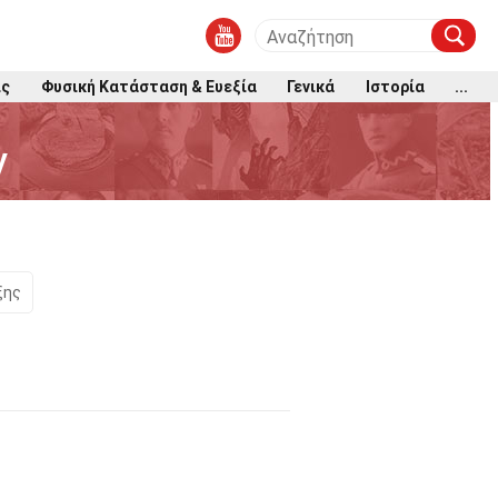
ις
Φυσική Κατάσταση & Ευεξία
Γενικά
Ιστορία
...
y
ξης