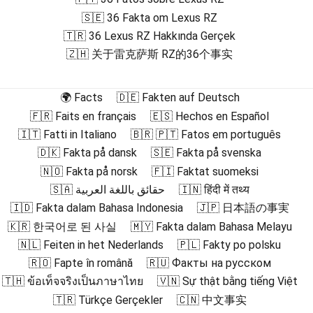
🇸🇪 36 Fakta om Lexus RZ
🇹🇷 36 Lexus RZ Hakkında Gerçek
🇿🇭 关于雷克萨斯 RZ的36个事实
🌍 Facts
🇩🇪 Fakten auf Deutsch
🇫🇷 Faits en français
🇪🇸 Hechos en Español
🇮🇹 Fatti in Italiano
🇧🇷 🇵🇹 Fatos em português
🇩🇰 Fakta på dansk
🇸🇪 Fakta på svenska
🇳🇴 Fakta på norsk
🇫🇮 Faktat suomeksi
🇸🇦 حقائق باللغة العربية
🇮🇳 हिंदी में तथ्य
🇮🇩 Fakta dalam Bahasa Indonesia
🇯🇵 日本語の事実
🇰🇷 한국어로 된 사실
🇲🇾 Fakta dalam Bahasa Melayu
🇳🇱 Feiten in het Nederlands
🇵🇱 Fakty po polsku
🇷🇴 Fapte în română
🇷🇺 Факты на русском
🇹🇭 ข้อเท็จจริงเป็นภาษาไทย
🇻🇳 Sự thật bằng tiếng Việt
🇹🇷 Türkçe Gerçekler
🇨🇳 中文事实