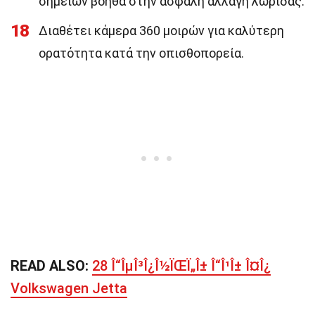
σημείων βοηθά στην ασφαλή αλλαγή λωρίδας.
18
Διαθέτει κάμερα 360 μοιρών για καλύτερη
ορατότητα κατά την οπισθοπορεία.
READ ALSO:
28 Î“ÎµÎ³Î¿Î½ÏŒÏ„Î± Î“Î¹Î± Î¤Î¿
Volkswagen Jetta