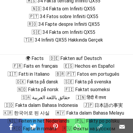
🇲🇸 34 Fakta tentang Infiniti QX55
🇳🇴 34 Fakta om Infiniti QX55
🇵🇹 34 Fatos sobre Infiniti QX55
🇷🇴 34 Fapte despre Infiniti QX55
🇸🇪 34 Fakta om Infiniti QX55
🇹🇷 34 Infiniti QX55 Hakkında Gerçek
🌍 Facts
🇩🇪 Fakten auf Deutsch
🇫🇷 Faits en français
🇪🇸 Hechos en Español
🇮🇹 Fatti in Italiano
🇧🇷 🇵🇹 Fatos em português
🇩🇰 Fakta på dansk
🇸🇪 Fakta på svenska
🇳🇴 Fakta på norsk
🇫🇮 Faktat suomeksi
🇸🇦 حقائق باللغة العربية
🇮🇳 हिंदी में तथ्य
🇮🇩 Fakta dalam Bahasa Indonesia
🇯🇵 日本語の事実
🇰🇷 한국어로 된 사실
🇲🇾 Fakta dalam Bahasa Melayu
🇳🇱 Feiten in het Nederlands
🇵🇱 Fakty po polsku
🇷🇴 Fapte în română
🇷🇺 Факты на русском