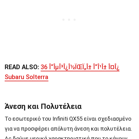
READ ALSO:
36 Î“ÎµÎ³Î¿Î½ÏŒÏ„Î± Î“Î¹Î± Î¤Î¿
Subaru Solterra
Άνεση και Πολυτέλεια
Το εσωτερικό του Infiniti QX55 είναι σχεδιασμένο
για να προσφέρει απόλυτη άνεση και πολυτέλεια.
Ας δούμε μερικά χαρακτηριστικά που το κάνουν