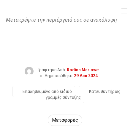
Μετατρέψτε την περιέργειά σας σε ανακάλυψη
Home
Τεχνολογία & Επιστήμες
Μεταφορές
34 Γεγονότα Για Το Infiniti QX55
Γράφτηκε Από:
Rodina Marlowe
Δημοσιεύθηκε:
29 Δεκ 2024
Επαληθευμένο από ειδικό
Κατευθυντήριες
γραμμές σύνταξης
Μεταφορές