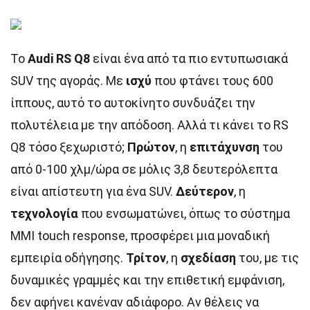
Το
Audi RS Q8
είναι ένα από τα πιο εντυπωσιακά
SUV της αγοράς. Με
ισχύ
που φτάνει τους 600
ίππους, αυτό το αυτοκίνητο συνδυάζει την
πολυτέλεια με την απόδοση. Αλλά τι κάνει το RS
Q8 τόσο ξεχωριστό;
Πρώτον
, η
επιτάχυνση
του
από 0-100 χλμ/ώρα σε μόλις 3,8 δευτερόλεπτα
είναι απίστευτη για ένα SUV.
Δεύτερον
, η
τεχνολογία
που ενσωματώνει, όπως το σύστημα
MMI touch response, προσφέρει μια μοναδική
εμπειρία οδήγησης.
Τρίτον
, η
σχεδίαση
του, με τις
δυναμικές γραμμές και την επιθετική εμφάνιση,
δεν αφήνει κανέναν αδιάφορο. Αν θέλεις να