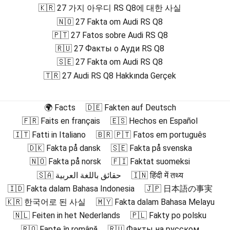
🇰🇷 27 가지 아우디 RS Q8에 대한 사실
🇳🇴 27 Fakta om Audi RS Q8
🇵🇹 27 Fatos sobre Audi RS Q8
🇷🇺 27 Факты о Ауди RS Q8
🇸🇪 27 Fakta om Audi RS Q8
🇹🇷 27 Audi RS Q8 Hakkında Gerçek
🌍 Facts
🇩🇪 Fakten auf Deutsch
🇫🇷 Faits en français
🇪🇸 Hechos en Español
🇮🇹 Fatti in Italiano
🇧🇷 🇵🇹 Fatos em português
🇩🇰 Fakta på dansk
🇸🇪 Fakta på svenska
🇳🇴 Fakta på norsk
🇫🇮 Faktat suomeksi
🇸🇦 حقائق باللغة العربية
🇮🇳 हिंदी में तथ्य
🇮🇩 Fakta dalam Bahasa Indonesia
🇯🇵 日本語の事実
🇰🇷 한국어로 된 사실
🇲🇾 Fakta dalam Bahasa Melayu
🇳🇱 Feiten in het Nederlands
🇵🇱 Fakty po polsku
🇷🇴 Fapte în română
🇷🇺 Факты на русском