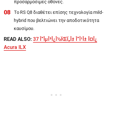
προσαρμόσιμες οθόνες.
08
Το RS Q8 διαθέτει επίσης τεχνολογία mild-
hybrid που βελτιώνει την αποδοτικότητα
καυσίμου.
READ ALSO:
37 Î“ÎµÎ³Î¿Î½ÏŒÏ„Î± Î“Î¹Î± Î¤Î¿
Acura ILX