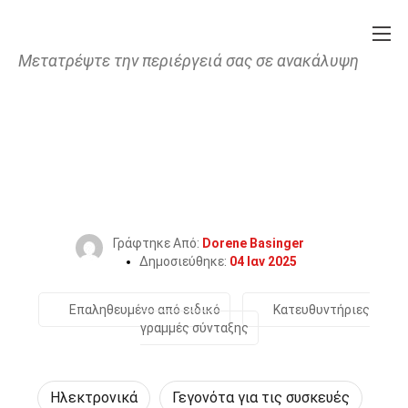
Μετατρέψτε την περιέργειά σας σε ανακάλυψη
Home
Τεχνολογία & Επιστήμες
Ηλεκτρονικά
30 Γεγονότα Για Το
Αφυγραντήρας
Γράφτηκε Από:
Dorene Basinger
Δημοσιεύθηκε:
04 Ιαν 2025
Επαληθευμένο από ειδικό
Κατευθυντήριες
γραμμές σύνταξης
Ηλεκτρονικά
Γεγονότα για τις συσκευές