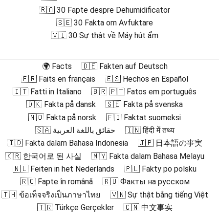
🇷🇴 30 Fapte despre Dehumidificator
🇸🇪 30 Fakta om Avfuktare
🇻🇮 30 Sự thật về Máy hút ẩm
🌍 Facts
🇩🇪 Fakten auf Deutsch
🇫🇷 Faits en français
🇪🇸 Hechos en Español
🇮🇹 Fatti in Italiano
🇧🇷 🇵🇹 Fatos em português
🇩🇰 Fakta på dansk
🇸🇪 Fakta på svenska
🇳🇴 Fakta på norsk
🇫🇮 Faktat suomeksi
🇸🇦 حقائق باللغة العربية
🇮🇳 हिंदी में तथ्य
🇮🇩 Fakta dalam Bahasa Indonesia
🇯🇵 日本語の事実
🇰🇷 한국어로 된 사실
🇲🇾 Fakta dalam Bahasa Melayu
🇳🇱 Feiten in het Nederlands
🇵🇱 Fakty po polsku
🇷🇴 Fapte în română
🇷🇺 Факты на русском
🇹🇭 ข้อเท็จจริงเป็นภาษาไทย
🇻🇳 Sự thật bằng tiếng Việt
🇹🇷 Türkçe Gerçekler
🇨🇳 中文事实