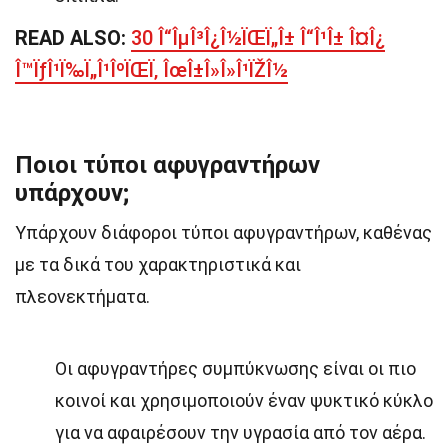
READ ALSO:
30 Î“ÎµÎ³Î¿Î½ÏŒÏ„Î± Î“Î¹Î± Î¤Î¿
Î™ÏƒÎ¹Ï‰Ï„Î¹ÎºÏŒÏ‚ ÎœÎ±Î»Î»Î¹ÏŽÎ½
Ποιοι τύποι αφυγραντήρων
υπάρχουν;
Υπάρχουν διάφοροι τύποι αφυγραντήρων, καθένας
με τα δικά του χαρακτηριστικά και
πλεονεκτήματα.
Οι αφυγραντήρες συμπύκνωσης είναι οι πιο
κοινοί και χρησιμοποιούν έναν ψυκτικό κύκλο
για να αφαιρέσουν την υγρασία από τον αέρα.