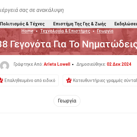
ιέργειά σας σε ανακάλυψη
Πολιτισμός & Τέχνες
Επιστήμη Της Γης & Ζωής
Εκδηλώσε
Home
Τεχνολογία & Επιστήμες
Γεωργία
38 Γεγονότα Για Το Νηματώδει
Γράφτηκε Από:
Arleta Lowell
Δημοσιεύθηκε:
02 Δεκ 2024
Επαληθευμένο από ειδικό
Κατευθυντήριες γραμμές σύντα
Γεωργία