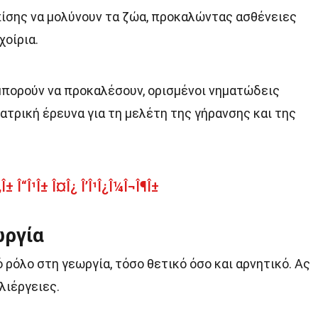
ίσης να μολύνουν τα ζώα, προκαλώντας ασθένειες
χοίρια.
πορούν να προκαλέσουν, ορισμένοι νηματώδεις
ατρική έρευνα για τη μελέτη της γήρανσης και της
± Î“Î¹Î± Î¤Î¿ Î’Î¹Î¿Î¼Î¬Î¶Î±
ωργία
 ρόλο στη γεωργία, τόσο θετικό όσο και αρνητικό. Ας
λιέργειες.