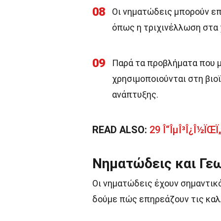
08
Οι νηματώδεις μπορούν επ
όπως η τριχινέλλωση στα 
09
Παρά τα προβλήματα που μ
χρησιμοποιούνται στη βιοϊ
ανάπτυξης.
READ ALSO:
29 Î“ÎµÎ³Î¿Î½ÏŒÏ„Î
Νηματώδεις και Γε
Οι νηματώδεις έχουν σημαντικό
δούμε πώς επηρεάζουν τις καλ