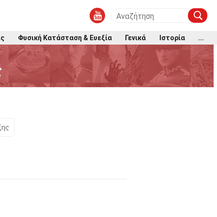
ις
Φυσική Κατάσταση & Ευεξία
Γενικά
Ιστορία
...
ς
ξης