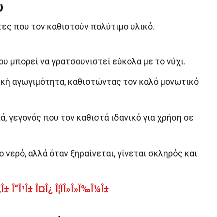
υ
τες που τον καθιστούν πολύτιμο υλικό.
ου μπορεί να γρατσουνιστεί εύκολα με το νύχι.
ική αγωγιμότητα, καθιστώντας τον καλό μονωτικό
ά, γεγονός που τον καθιστά ιδανικό για χρήση σε
 νερό, αλλά όταν ξηραίνεται, γίνεται σκληρός και
± Î“Î¹Î± Î¤Î¿ Î¦ÏÎ»Î»Ï‰Î¼Î±