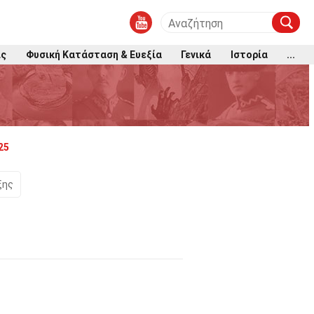
ις
Φυσική Κατάσταση & Ευεξία
Γενικά
Ιστορία
...
25
ξης