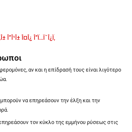
± Î“Î¹Î± Î¤Î¿ Î“Ï…ÏˆÎ¿Ï‚
ρωποι
φερομόνες, αν και η επίδρασή τους είναι λιγότερο
ώα.
μπορούν να επηρεάσουν την έλξη και την
ρά.
επηρεάσουν τον κύκλο της εμμήνου ρύσεως στις