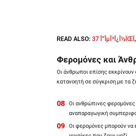
READ ALSO:
37 Î“ÎµÎ³Î¿Î½ÏŒÏ„Î
Φερομόνες και Άνθ
Οι άνθρωποι επίσης εκκρίνουν 
κατανοητή σε σύγκριση με τα ζ
08
Οι ανθρώπινες φερομόνες 
αναπαραγωγική συμπεριφο
09
Οι φερομόνες μπορούν να 
γυναίκες που ζουν μαζί.