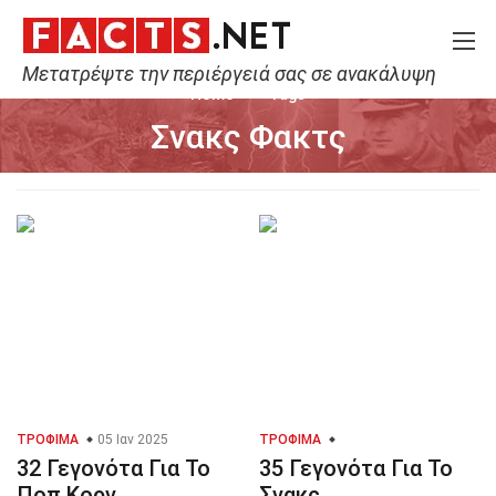
Μετατρέψτε την περιέργειά σας σε ανακάλυψη
Home
Tags
Σνακς Φακτς
ΤΡΌΦΙΜΑ
05 Ιαν 2025
ΤΡΌΦΙΜΑ
32 Γεγονότα Για Το
35 Γεγονότα Για Το
Ποπ Κορν
Σνακς