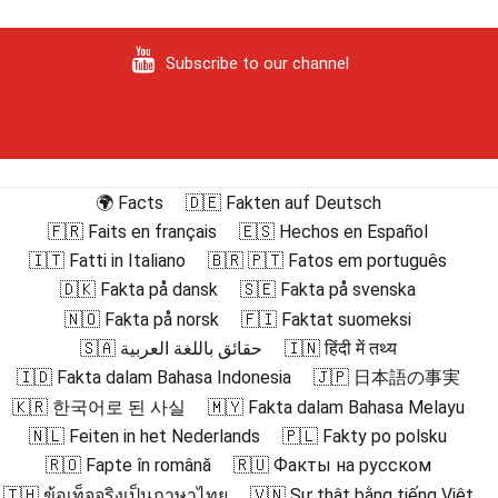
Subscribe to our channel
🌍 Facts
🇩🇪 Fakten auf Deutsch
🇫🇷 Faits en français
🇪🇸 Hechos en Español
🇮🇹 Fatti in Italiano
🇧🇷 🇵🇹 Fatos em português
🇩🇰 Fakta på dansk
🇸🇪 Fakta på svenska
🇳🇴 Fakta på norsk
🇫🇮 Faktat suomeksi
🇸🇦 حقائق باللغة العربية
🇮🇳 हिंदी में तथ्य
🇮🇩 Fakta dalam Bahasa Indonesia
🇯🇵 日本語の事実
🇰🇷 한국어로 된 사실
🇲🇾 Fakta dalam Bahasa Melayu
🇳🇱 Feiten in het Nederlands
🇵🇱 Fakty po polsku
🇷🇴 Fapte în română
🇷🇺 Факты на русском
🇹🇭 ข้อเท็จจริงเป็นภาษาไทย
🇻🇳 Sự thật bằng tiếng Việt