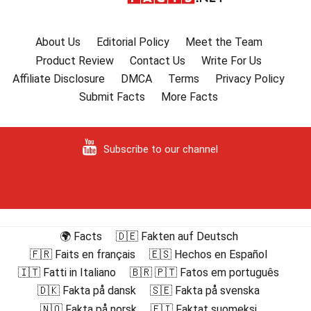
About Us
Editorial Policy
Meet the Team
Product Review
Contact Us
Write For Us
Affiliate Disclosure
DMCA
Terms
Privacy Policy
Submit Facts
More Facts
Subscribe to our channel
🌍 Facts
🇩🇪 Fakten auf Deutsch
🇫🇷 Faits en français
🇪🇸 Hechos en Español
🇮🇹 Fatti in Italiano
🇧🇷 🇵🇹 Fatos em português
🇩🇰 Fakta på dansk
🇸🇪 Fakta på svenska
🇳🇴 Fakta på norsk
🇫🇮 Faktat suomeksi