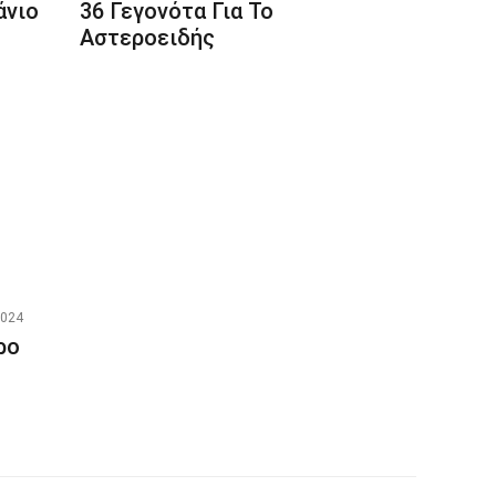
άνιο
36 Γεγονότα Για Το
Αστεροειδής
2024
ρο