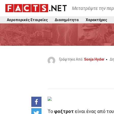
Μετατρέψτε την περ
Αεροπορικές Εταιρείες
Διασημότητα
Χαρακτήρες
Γράφτηκε Από:
Sonja Hyder
Δη
Το
φοξτροτ
είναι ένας από το