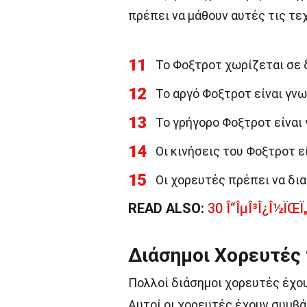
πρέπει να μάθουν αυτές τις τε
11
Το Φοξτροτ χωρίζεται σε δ
12
Το αργό Φοξτροτ είναι γνωσ
13
Το γρήγορο Φοξτροτ είναι 
14
Οι κινήσεις του Φοξτροτ ε
15
Οι χορευτές πρέπει να δι
READ ALSO:
30 Î“ÎµÎ³Î¿Î½ÏŒÏ„Î
Διάσημοι Χορευτές
Πολλοί διάσημοι χορευτές έχου
Αυτοί οι χορευτές έχουν συμβά