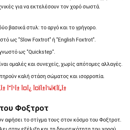
χνικές για να εκτελέσουν τον χορό σωστά.
ύο βασικά στυλ: το αργό και το γρήγορο.
τό ως "Slow Foxtrot" ή "English Foxtrot".
γνωστό ως "Quickstep".
ίναι ομαλές και συνεχείς, χωρίς απότομες αλλαγές.
ατηρούν καλή στάση σώματος και ισορροπία.
± Î“Î¹Î± Î¤Î¿ Î¤ÏÎ±Î¼Ï€Î­Ï„Î±
 του Φοξτροτ
ν αφήσει το στίγμα τους στον κόσμο του Φοξτροτ.
λει στην εξέλιξη και τη δημοτικότητα του χορού.