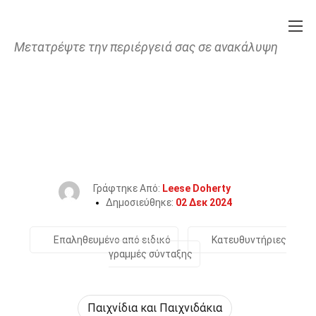
Μετατρέψτε την περιέργειά σας σε ανακάλυψη
Home
Πολιτισμός & Τέχνες
Παιχνίδια και Παιχνιδάκια
36 Γεγονότα Για Το Runescape
(Βιντεοπαιχνίδι)
Γράφτηκε Από:
Leese Doherty
Δημοσιεύθηκε:
02 Δεκ 2024
Επαληθευμένο από ειδικό
Κατευθυντήριες
γραμμές σύνταξης
Παιχνίδια και Παιχνιδάκια