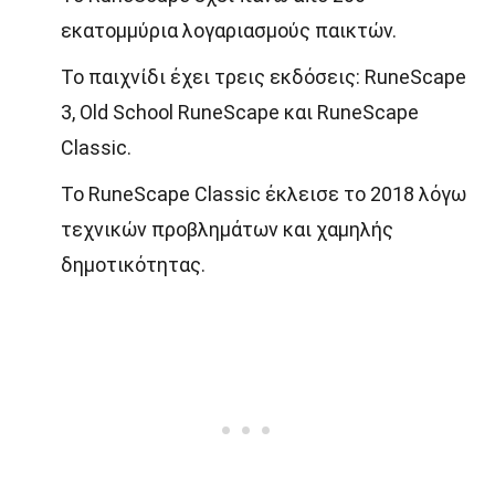
εκατομμύρια λογαριασμούς παικτών.
Το παιχνίδι έχει τρεις εκδόσεις: RuneScape
3, Old School RuneScape και RuneScape
Classic.
Το RuneScape Classic έκλεισε το 2018 λόγω
τεχνικών προβλημάτων και χαμηλής
δημοτικότητας.