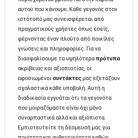
αυτού που κάνουμε. Κάθε γεγονός στον
ιστότοπό μας συνεισφέρεται από
πραγματικούς χρήστες όπως εσείς,
φέρνοντας έναν πλούτο από ποικίλες
γνώσεις και πληροφορίες. Για να
διασφαλίσουμε τα υψηλότερα
πρότυπα
ακρίβειας και αξιοπιστίας, οι
αφοσιωμένοι
συντάκτες
μας εξετάζουν
σχολαστικά κάθε υποβολή. Αυτή η
διαδικασία εγγυάται ότι τα γεγονότα
που μοιραζόμαστε είναι όχι μόνο
συναρπαστικά αλλά και αξιόπιστα.
Εμπιστευτείτε τη δέσμευσή μας για
ποιότητα και αυθεντικότητα καθώς