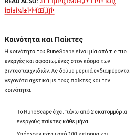
READ ALSO:
31 Î“ÎµÎ³Î¿Î½ÏŒÏ„Î± Î“Î¹Î± Î¤Î¿
Î¤Î±Î¼Î±Î³ÎºÏŒÏ„ÏƒÎ¹
Κοινότητα και Παίκτες
Η κοινότητα του RuneScape είναι μία από τις πιο
ενεργές και αφοσιωμένες στον κόσμο των
βιντεοπαιχνιδιών. Ας δούμε μερικά ενδιαφέροντα
γεγονότα σχετικά με τους παίκτες και την
κοινότητα.
Το RuneScape έχει πάνω από 2 εκατομμύρια
ενεργούς παίκτες κάθε μήνα.
Υπάρχουν πάνω από 100 επίσημα και