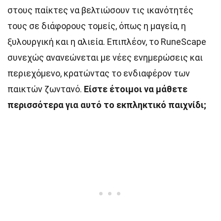
στους παίκτες να βελτιώσουν τις ικανότητές
τους σε διάφορους τομείς, όπως η μαγεία, η
ξυλουργική και η αλιεία. Επιπλέον, το RuneScape
συνεχώς ανανεώνεται με νέες ενημερώσεις και
περιεχόμενο, κρατώντας το ενδιαφέρον των
παικτών ζωντανό.
Είστε έτοιμοι να μάθετε
περισσότερα για αυτό το εκπληκτικό παιχνίδι;