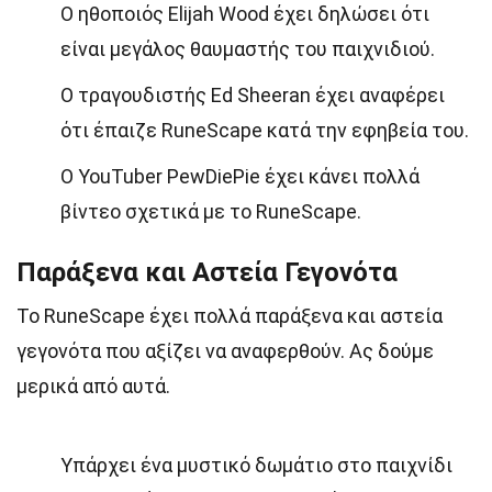
Ο ηθοποιός Elijah Wood έχει δηλώσει ότι
είναι μεγάλος θαυμαστής του παιχνιδιού.
Ο τραγουδιστής Ed Sheeran έχει αναφέρει
ότι έπαιζε RuneScape κατά την εφηβεία του.
Ο YouTuber PewDiePie έχει κάνει πολλά
βίντεο σχετικά με το RuneScape.
Παράξενα και Αστεία Γεγονότα
Το RuneScape έχει πολλά παράξενα και αστεία
γεγονότα που αξίζει να αναφερθούν. Ας δούμε
μερικά από αυτά.
Υπάρχει ένα μυστικό δωμάτιο στο παιχνίδι