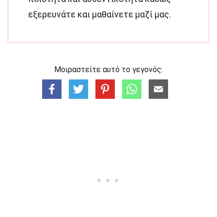
εξερευνάτε και μαθαίνετε μαζί μας.
Μοιραστείτε αυτό το γεγονός: