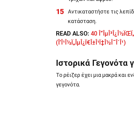
15
Αντικαταστήστε τις λεπίδε
κατάσταση.
READ ALSO:
40 Î“ÎµÎ³Î¿Î½ÏŒÏ
(Î’Î¹Î½Ï„ÎµÎ¿Ï€Î±Î¹Ï‡Î½Î¯Î´Î¹)
Ιστορικά Γεγονότα γ
Το ρέιζερ έχει μια μακρά και ε
γεγονότα.