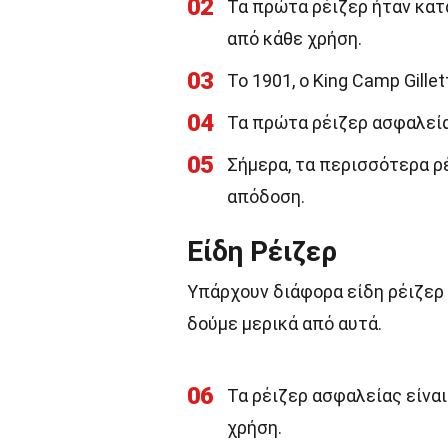
02
Τα πρώτα ρέιζερ ήταν κατ
από κάθε χρήση.
03
Το 1901, ο King Camp Gill
04
Τα πρώτα ρέιζερ ασφαλείας
05
Σήμερα, τα περισσότερα ρ
απόδοση.
Είδη Ρέιζερ
Υπάρχουν διάφορα είδη ρέιζερ
δούμε μερικά από αυτά.
06
Τα ρέιζερ ασφαλείας είναι
χρήση.