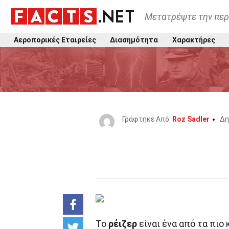
Μετατρέψτε την περ
Αεροπορικές Εταιρείες
Διασημότητα
Χαρακτήρες
Γράφτηκε Από:
Roz Sadler
Δη
Το
ρέιζερ
είναι ένα από τα πιο