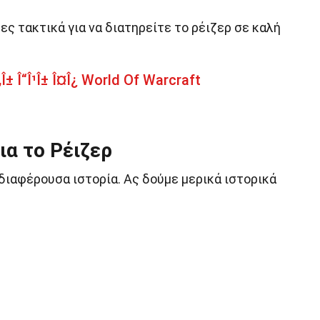
ς τακτικά για να διατηρείτε το ρέιζερ σε καλή
„Î± Î“Î¹Î± Î¤Î¿ World Of Warcraft
ια το Ρέιζερ
νδιαφέρουσα ιστορία. Ας δούμε μερικά ιστορικά