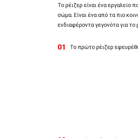
Το ρέιζερ είναι ένα εργαλείο π
σώμα. Είναι ένα από τα πιο κο
ενδιαφέροντα γεγονότα για το 
01
Το πρώτο ρέιζερ εφευρέθη