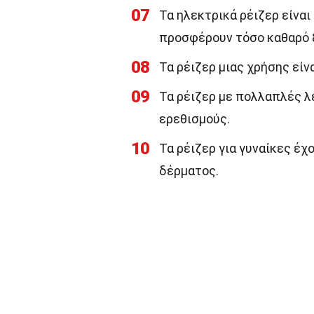
07
Τα ηλεκτρικά ρέιζερ είναι 
προσφέρουν τόσο καθαρό 
08
Τα ρέιζερ μιας χρήσης είνα
09
Τα ρέιζερ με πολλαπλές λ
ερεθισμούς.
10
Τα ρέιζερ για γυναίκες έχ
δέρματος.