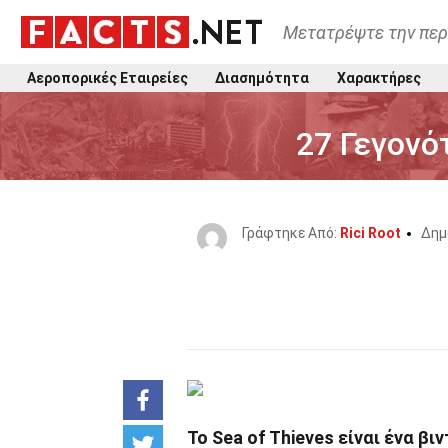
Μετατρέψτε την περ
Αεροπορικές Εταιρείες
Διασημότητα
Χαρακτήρες
27 Γεγονότ
Γράφτηκε Από:
Rici Root
Δημ
Το Sea of Thieves είναι ένα β