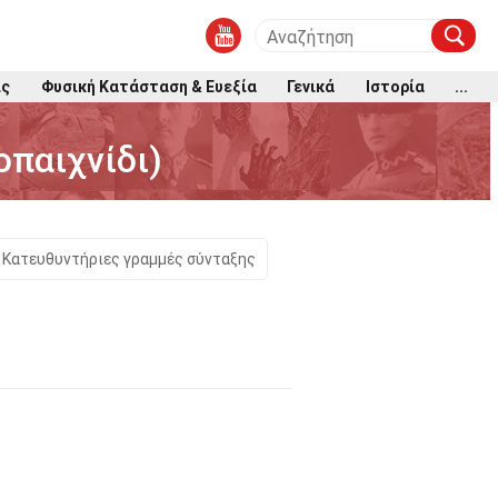
ις
Φυσική Κατάσταση & Ευεξία
Γενικά
Ιστορία
...
οπαιχνίδι)
Κατευθυντήριες γραμμές σύνταξης