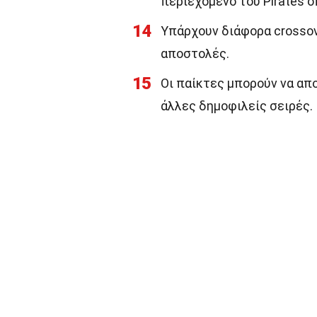
περιεχόμενο του Pirates of
14
Υπάρχουν διάφορα crossov
αποστολές.
15
Οι παίκτες μπορούν να απ
άλλες δημοφιλείς σειρές.