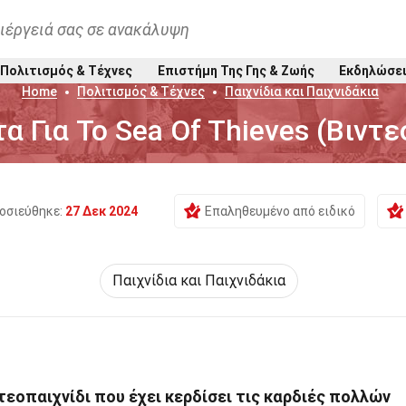
ιέργειά σας σε ανακάλυψη
Πολιτισμός & Τέχνες
Επιστήμη Της Γης & Ζωής
Εκδηλώσε
Home
Πολιτισμός & Τέχνες
Παιχνίδια και Παιχνιδάκια
α Για Το Sea Of Thieves (Βιντε
οσιεύθηκε:
27 Δεκ 2024
Επαληθευμένο από ειδικό
Παιχνίδια και Παιχνιδάκια
ιντεοπαιχνίδι που έχει κερδίσει τις καρδιές πολλών