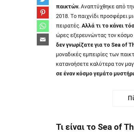
παικτών.
Αναπτύχθηκε από την 
2018. Το παιχνίδι προσφέρει μ
πειρατές.
Αλλά τι το κάνει τό
ώρες εξερευνώντας τον κόσμο
δεν γνωρίζατε για το Sea of Th
μοναδικές εμπειρίες των παικτ
κατανοήσετε καλύτερα τον μαγ
σε έναν κόσμο γεμάτο μυστήρι
Π
Τι είναι το Sea of Th