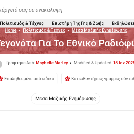
ιέργειά σας σε ανακάλυψη
Πολιτισμός & Τέχνες
Επιστήμη Της Γης & Ζωής
Εκδηλώσε
Home
Πολιτισμός & Τέχνες
Μέσα Μαζικής Ενημέρωσης
Γεγονότα Για Το Εθνικό Ραδιό
Γράφτηκε Από:
Maybelle Marley
Modified & Updated:
15 Ιαν 202
Επαληθευμένο από ειδικό
Κατευθυντήριες γραμμές σύντα
Μέσα Μαζικής Ενημέρωσης