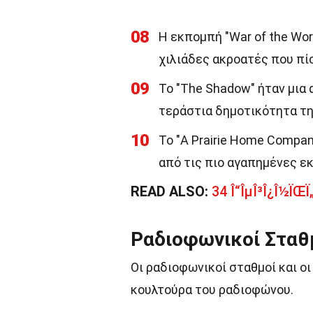
08
Η εκπομπή "War of the Wor
χιλιάδες ακροατές που πί
09
Το "The Shadow" ήταν μια
τεράστια δημοτικότητα τη
10
Το "A Prairie Home Compani
από τις πιο αγαπημένες ε
READ ALSO:
34 Î“ÎµÎ³Î¿Î½ÏŒÏ
Ραδιοφωνικοί Σταθ
Οι ραδιοφωνικοί σταθμοί και 
κουλτούρα του ραδιοφώνου.