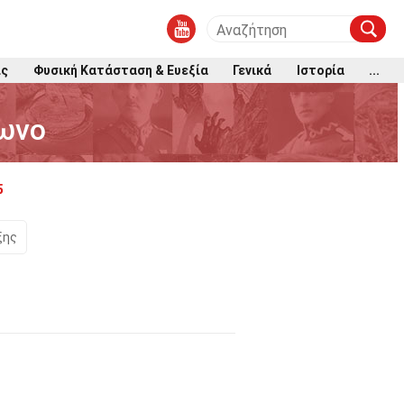
ις
Φυσική Κατάσταση & Ευεξία
Γενικά
Ιστορία
...
φωνο
5
ξης