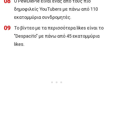
08
Ο PewDiePie είναι ένας από τους πιο
δημοφιλείς YouTubers με πάνω από 110
εκατομμύρια συνδρομητές.
09
Το βίντεο με τα περισσότερα likes είναι το
"Despacito" με πάνω από 45 εκατομμύρια
likes.