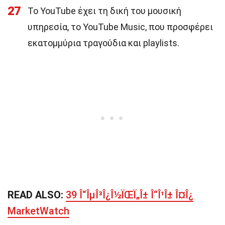
27
Το YouTube έχει τη δική του μουσική
υπηρεσία, το YouTube Music, που προσφέρει
εκατομμύρια τραγούδια και playlists.
READ ALSO:
39 Î“ÎµÎ³Î¿Î½ÏŒÏ„Î± Î“Î¹Î± Î¤Î¿
MarketWatch