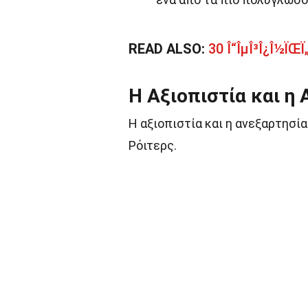
READ ALSO:
30 Î“ÎµÎ³Î¿Î½ÏŒÏ„
Η Αξιοπιστία και η
Η αξιοπιστία και η ανεξαρτησία
Ρόιτερς.