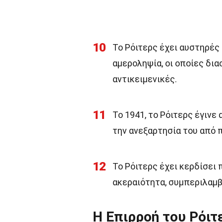
10
Το Ρόιτερς έχει αυστηρές 
αμεροληψία, οι οποίες δια
αντικειμενικές.
11
Το 1941, το Ρόιτερς έγιν
την ανεξαρτησία του από π
12
Το Ρόιτερς έχει κερδίσει 
ακεραιότητα, συμπεριλαμ
Η Επιρροή του Ρόιτ