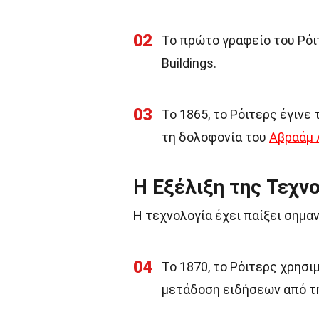
02
Το πρώτο γραφείο του Ρόιτ
Buildings.
03
Το 1865, το Ρόιτερς έγιν
τη δολοφονία του
Αβραάμ 
Η Εξέλιξη της Τεχν
Η τεχνολογία έχει παίξει σημα
04
Το 1870, το Ρόιτερς χρησ
μετάδοση ειδήσεων από τ