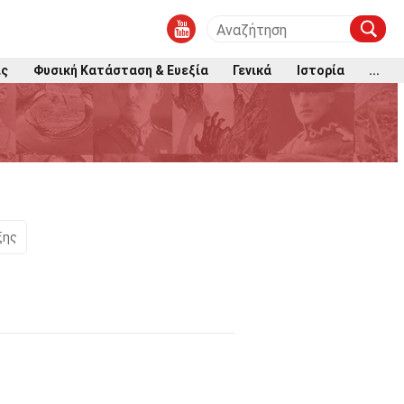
ις
Φυσική Κατάσταση & Ευεξία
Γενικά
Ιστορία
...
ξης