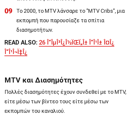
09
Το 2000, το MTV λάνσαρε το "MTV Cribs", μια
εκπομπή που παρουσίαζε τα σπίτια
διασημοτήτων.
READ ALSO:
26 Î“ÎµÎ³Î¿Î½ÏŒÏ„Î± Î“Î¹Î± Î¤Î¿
Î“Î¹Î¬Ï‡Î¿
MTV και Διασημότητες
Πολλές διασημότητες έχουν συνδεθεί με το MTV,
είτε μέσω των βίντεο τους είτε μέσω των
εκπομπών του καναλιού.