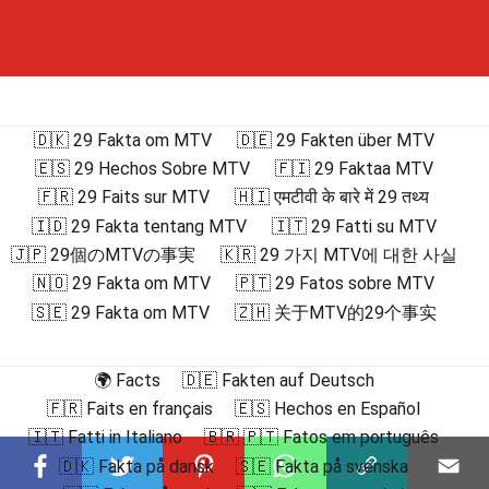
🇩🇰 29 Fakta om MTV
🇩🇪 29 Fakten über MTV
🇪🇸 29 Hechos Sobre MTV
🇫🇮 29 Faktaa MTV
🇫🇷 29 Faits sur MTV
🇭🇮 एमटीवी के बारे में 29 तथ्य
🇮🇩 29 Fakta tentang MTV
🇮🇹 29 Fatti su MTV
🇯🇵 29個のMTVの事実
🇰🇷 29 가지 MTV에 대한 사실
🇳🇴 29 Fakta om MTV
🇵🇹 29 Fatos sobre MTV
🇸🇪 29 Fakta om MTV
🇿🇭 关于MTV的29个事实
🌍 Facts
🇩🇪 Fakten auf Deutsch
🇫🇷 Faits en français
🇪🇸 Hechos en Español
🇮🇹 Fatti in Italiano
🇧🇷 🇵🇹 Fatos em português
🇩🇰 Fakta på dansk
🇸🇪 Fakta på svenska