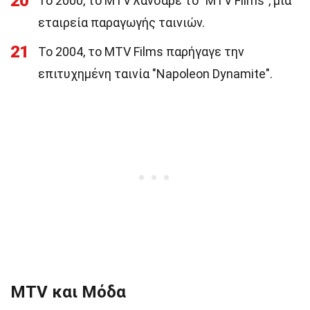
20
Το 2000, το MTV λάνσαρε το "MTV Films", μια
εταιρεία παραγωγής ταινιών.
21
Το 2004, το MTV Films παρήγαγε την
επιτυχημένη ταινία "Napoleon Dynamite".
MTV και Μόδα