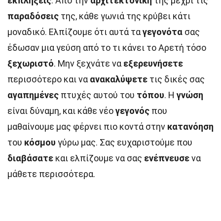
εκπλήξεις
. Από την
αρχιτεκτονική
της μέχρι τις
παραδόσεις
της, κάθε γωνιά της κρύβει κάτι
μοναδικό. Ελπίζουμε ότι αυτά τα
γεγονότα
σας
έδωσαν μια γεύση από το τι κάνει το Αρετή τόσο
ξεχωριστό
. Μην ξεχνάτε να
εξερευνήσετε
περισσότερο και να
ανακαλύψετε
τις δικές σας
αγαπημένες
πτυχές αυτού του
τόπου
. Η
γνώση
είναι δύναμη, και κάθε νέο
γεγονός
που
μαθαίνουμε μας φέρνει πιο κοντά στην
κατανόηση
του
κόσμου
γύρω μας. Σας ευχαριστούμε που
διαβάσατε
και ελπίζουμε να σας
ενέπνευσε
να
μάθετε περισσότερα.