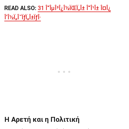
READ ALSO:
31 Î“ÎµÎ³Î¿Î½ÏŒÏ„Î± Î“Î¹Î± Î¤Î¿
Î‘Î½Ï„Î¯ÏƒÏ„Î±ÏƒÎ·
Η Αρετή και η Πολιτική