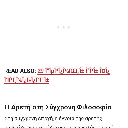
READ ALSO:
29 Î“ÎµÎ³Î¿Î½ÏŒÏ„Î± Î“Î¹Î± Î¤Î¿
Î‘ÏÎ¹Î¸Î¼Î¿Î»Î¿Î³Î¯Î±
Η Αρετή στη Σύγχρονη Φιλοσοφία
Στη σύγχρονη εποχή, η έννοια της αρετής
συνεχίζει να εξετάζεται και να αναλύεται από