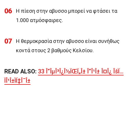
06
Η πίεση στην αβυσσο μπορεί να φτάσει τα
1.000 ατμόσφαιρες.
07
Η θερμοκρασία στην αβυσσο είναι συνήθως
κοντά στους 2 βαθμούς Κελσίου.
READ ALSO:
33 Î“ÎµÎ³Î¿Î½ÏŒÏ„Î± Î“Î¹Î± Î¤Î¿ ÎšÏ…
ÏÎ¹Î±ÏÏ‡Î¯Î±