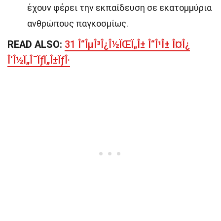
έχουν φέρει την εκπαίδευση σε εκατομμύρια
ανθρώπους παγκοσμίως.
READ ALSO:
31 Î“ÎµÎ³Î¿Î½ÏŒÏ„Î± Î“Î¹Î± Î¤Î¿
Î‘Î½Ï„Î¯ÏƒÏ„Î±ÏƒÎ·