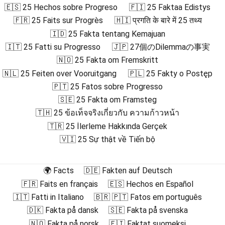
🇪🇸 25 Hechos sobre Progreso
🇫🇮 25 Faktaa Edistys
🇫🇷 25 Faits sur Progrès
🇭🇮 प्रगति के बारे में 25 तथ्य
🇮🇩 25 Fakta tentang Kemajuan
🇮🇹 25 Fatti su Progresso
🇯🇵 27個のDilemmaの事実
🇳🇴 25 Fakta om Fremskritt
🇳🇱 25 Feiten over Vooruitgang
🇵🇱 25 Fakty o Postęp
🇵🇹 25 Fatos sobre Progresso
🇸🇪 25 Fakta om Framsteg
🇹🇭 25 ข้อเท็จจริงเกี่ยวกับ ความก้าวหน้า
🇹🇷 25 İlerleme Hakkında Gerçek
🇻🇮 25 Sự thật về Tiến bộ
🌍 Facts
🇩🇪 Fakten auf Deutsch
🇫🇷 Faits en français
🇪🇸 Hechos en Español
🇮🇹 Fatti in Italiano
🇧🇷 🇵🇹 Fatos em português
🇩🇰 Fakta på dansk
🇸🇪 Fakta på svenska
🇳🇴 Fakta på norsk
🇫🇮 Faktat suomeksi