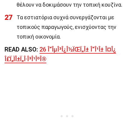
θέλουν να δοκιμάσουν την τοπική κουζίνα.
27
Τα εστιατόρια συχνά συνεργάζονται με
τοπικούς παραγωγούς, ενισχύοντας την
τοπική οικονομία.
READ ALSO:
26 Î“ÎµÎ³Î¿Î½ÏŒÏ„Î± Î“Î¹Î± Î¤Î¿
Î£Ï„ÏÎ±Ï„Î·Î³Î¹ÎºÎ®