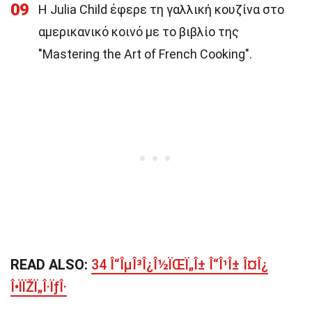
09
Η Julia Child έφερε τη γαλλική κουζίνα στο
αμερικανικό κοινό με το βιβλίο της
"Mastering the Art of French Cooking".
READ ALSO:
34 Î“ÎµÎ³Î¿Î½ÏŒÏ„Î± Î“Î¹Î± Î¤Î¿
Î•ÏÏŽÏ„Î·ÏƒÎ·