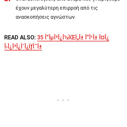
έχουν μεγαλύτερη επιρροή από τις
ανασκοπήσεις αγνώστων.
READ ALSO:
35 Î“ÎµÎ³Î¿Î½ÏŒÏ„Î± Î“Î¹Î± Î¤Î¿
Î›Î¿Î³Î¿Î´Î¿ÏƒÎ¯Î±