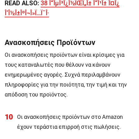
READ ALSO:
38 Î“ÎµÎ³Î¿Î½ÏŒÏ„Î± Î“Î¹Î± Î¤Î¿
Î‘Î½Î±ÎºÎ¬Î»Ï…ÏˆÎ·
Ανασκοπήσεις Προϊόντων
Οι ανασκοπήσεις προϊόντων είναι κρίσιμες για
τους καταναλωτές που θέλουν να κάνουν
ενημερωμένες αγορές. Συχνά περιλαμβάνουν
πληροφορίες για την ποιότητα, την τιμή και την
απόδοση του προϊόντος.
10
Οι ανασκοπήσεις προϊόντων στο Amazon
έχουν τεράστια επιρροή στις πωλήσεις.