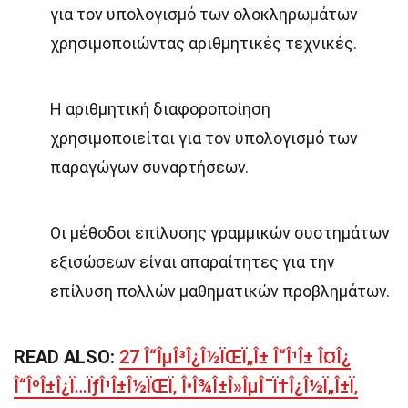
για τον υπολογισμό των ολοκληρωμάτων
χρησιμοποιώντας αριθμητικές τεχνικές.
Η αριθμητική διαφοροποίηση
χρησιμοποιείται για τον υπολογισμό των
παραγώγων συναρτήσεων.
Οι μέθοδοι επίλυσης γραμμικών συστημάτων
εξισώσεων είναι απαραίτητες για την
επίλυση πολλών μαθηματικών προβλημάτων.
READ ALSO:
27 Î“ÎµÎ³Î¿Î½ÏŒÏ„Î± Î“Î¹Î± Î¤Î¿
Î“ÎºÎ±Î¿Ï…ÏƒÎ¹Î±Î½ÏŒÏ‚ Î•Î¾Î±Î»ÎµÎ¯Ï†Î¿Î½Ï„Î±Ï‚