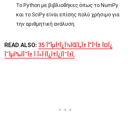
Το Python με βιβλιοθήκες όπως το NumPy
και το SciPy είναι επίσης πολύ χρήσιμο για
την αριθμητική ανάλυση.
READ ALSO:
35 Î“ÎµÎ³Î¿Î½ÏŒÏ„Î± Î“Î¹Î± Î¤Î¿
Î˜ÎµÏ‰ÏÎ¯Î± Î Î»Î·ÏÎ¿Ï†Î¿ÏÎ¯Î±Ï‚