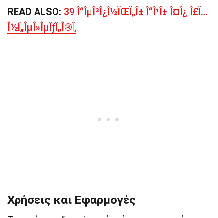
READ ALSO:
39 Î“ÎµÎ³Î¿Î½ÏŒÏ„Î± Î“Î¹Î± Î¤Î¿ Î£Ï…
Î½Ï„ÎµÎ»ÎµÏƒÏ„Î®Ï‚
Χρήσεις και Εφαρμογές