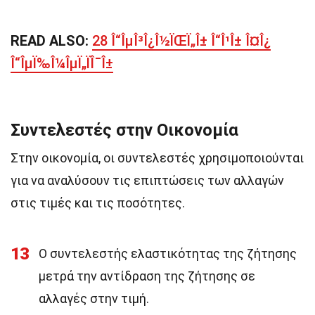
READ ALSO:
28 Î“ÎµÎ³Î¿Î½ÏŒÏ„Î± Î“Î¹Î± Î¤Î¿
Î“ÎµÏ‰Î¼ÎµÏ„ÏÎ¯Î±
Συντελεστές στην Οικονομία
Στην οικονομία, οι συντελεστές χρησιμοποιούνται
για να αναλύσουν τις επιπτώσεις των αλλαγών
στις τιμές και τις ποσότητες.
13
Ο συντελεστής ελαστικότητας της ζήτησης
μετρά την αντίδραση της ζήτησης σε
αλλαγές στην τιμή.