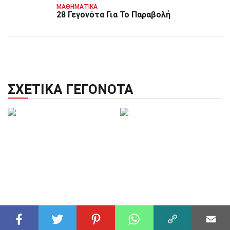
ΜΑΘΗΜΑΤΙΚΆ
28 Γεγονότα Για Το Παραβολή
ΣΧΕΤΙΚΆ ΓΕΓΟΝΌΤΑ
ΦΙΛΟΣΟΦΊΑ
27 Δεκ 2024
ΜΈΣΑ ΜΑΖΙΚΉΣ ΕΝΗΜΈΡΩΣΗΣ
31 Γεγονότα Για Το
02 Δεκ 2024