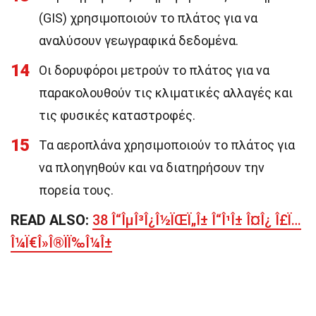
(GIS) χρησιμοποιούν το πλάτος για να
αναλύσουν γεωγραφικά δεδομένα.
14
Οι δορυφόροι μετρούν το πλάτος για να
παρακολουθούν τις κλιματικές αλλαγές και
τις φυσικές καταστροφές.
15
Τα αεροπλάνα χρησιμοποιούν το πλάτος για
να πλοηγηθούν και να διατηρήσουν την
πορεία τους.
READ ALSO:
38 Î“ÎµÎ³Î¿Î½ÏŒÏ„Î± Î“Î¹Î± Î¤Î¿ Î£Ï…
Î¼Ï€Î»Î®ÏÏ‰Î¼Î±