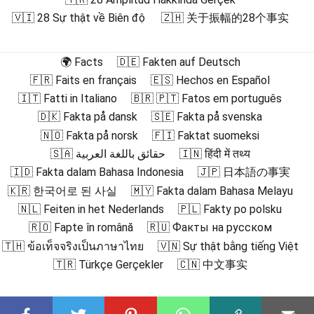
🇻🇮 28 Sự thật về Biên độ
🇿🇭 关于振幅的28个事实
🌍 Facts
🇩🇪 Fakten auf Deutsch
🇫🇷 Faits en français
🇪🇸 Hechos en Español
🇮🇹 Fatti in Italiano
🇧🇷 🇵🇹 Fatos em português
🇩🇰 Fakta på dansk
🇸🇪 Fakta på svenska
🇳🇴 Fakta på norsk
🇫🇮 Faktat suomeksi
🇸🇦 حقائق باللغة العربية
🇮🇳 हिंदी में तथ्य
🇮🇩 Fakta dalam Bahasa Indonesia
🇯🇵 日本語の事実
🇰🇷 한국어로 된 사실
🇲🇾 Fakta dalam Bahasa Melayu
🇳🇱 Feiten in het Nederlands
🇵🇱 Fakty po polsku
🇷🇴 Fapte în română
🇷🇺 Факты на русском
🇹🇭 ข้อเท็จจริงเป็นภาษาไทย
🇻🇳 Sự thật bằng tiếng Việt
🇹🇷 Türkçe Gerçekler
🇨🇳 中文事实