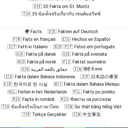
🇸🇪 30 Fakta om St. Moritz
🇹🇭 30 ข้อเท็จจริงเกี่ยวกับ เซนต์มอริทซ์
🌍 Facts
🇩🇪 Fakten auf Deutsch
🇫🇷 Faits en français
🇪🇸 Hechos en Español
🇮🇹 Fatti in Italiano
🇧🇷 🇵🇹 Fatos em português
🇩🇰 Fakta på dansk
🇸🇪 Fakta på svenska
🇳🇴 Fakta på norsk
🇫🇮 Faktat suomeksi
🇸🇦 حقائق باللغة العربية
🇮🇳 हिंदी में तथ्य
🇮🇩 Fakta dalam Bahasa Indonesia
🇯🇵 日本語の事実
🇰🇷 한국어로 된 사실
🇲🇾 Fakta dalam Bahasa Melayu
🇳🇱 Feiten in het Nederlands
🇵🇱 Fakty po polsku
🇷🇴 Fapte în română
🇷🇺 Факты на русском
🇹🇭 ข้อเท็จจริงเป็นภาษาไทย
🇻🇳 Sự thật bằng tiếng Việt
🇹🇷 Türkçe Gerçekler
🇨🇳 中文事实