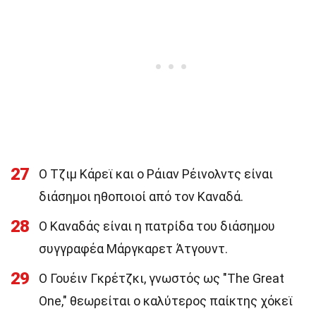
27
Ο Τζιμ Κάρεϊ και ο Ράιαν Ρέινολντς είναι
διάσημοι ηθοποιοί από τον Καναδά.
28
Ο Καναδάς είναι η πατρίδα του διάσημου
συγγραφέα Μάργκαρετ Άτγουντ.
29
Ο Γουέιν Γκρέτζκι, γνωστός ως "The Great
One," θεωρείται ο καλύτερος παίκτης χόκεϊ