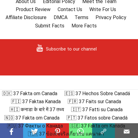
About Us
Editorial Policy
Meet the Team
Product Review
Contact Us
Write For Us
Affiliate Disclosure
DMCA
Terms
Privacy Policy
Submit Facts
More Facts
Subscribe to our channel
🇩🇰 37 Fakta om Canada
🇪🇸 37 Hechos Sobre Canadá
🇫🇮 37 Faktaa Kanada
🇫🇷 37 Faits sur Canada
🇭🇮 कनाडा के बारे में 37 तथ्य
🇮🇹 37 Fatti su Canada
🇳🇴 37 Fakta om Canada
🇵🇹 37 Fatos sobre Canadá
🇷🇺 37 Факты о Канада
🇸🇪 37 Fakta om Kanada
🇹🇭 37 ข้อเท็จจริงเกี่ยวกับ แคนาดา