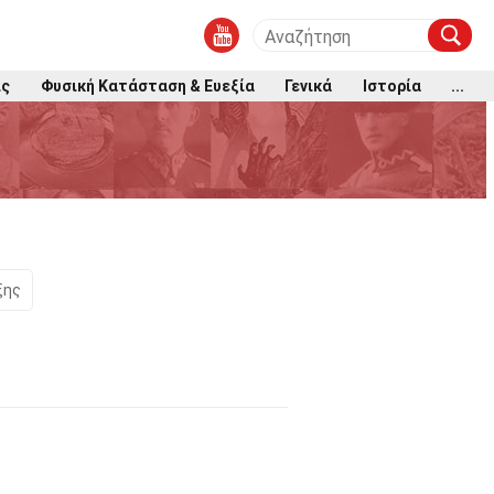
ις
Φυσική Κατάσταση & Ευεξία
Γενικά
Ιστορία
...
ξης