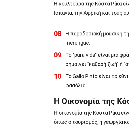
Η κουλτούρα της Κόστα Ρίκα εί
Ισπανία, την Αφρική και τους 
08
Η παραδοσιακή μουσική της
merengue.
09
Το "pura vida" είναι μια 
σημαίνει "καθαρή ζωή" ή "α
10
Το Gallo Pinto είναι το εθ
φασόλια.
Η Οικονομία της Κό
Η οικονομία της Κόστα Ρίκα είν
όπως ο τουρισμός, η γεωργία κα