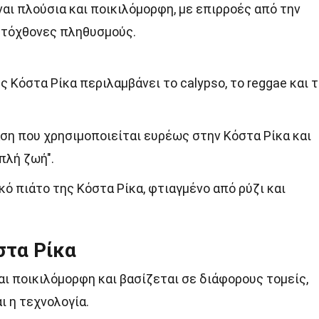
ναι πλούσια και ποικιλόμορφη, με επιρροές από την
αυτόχθονες πληθυσμούς.
 Κόστα Ρίκα περιλαμβάνει το calypso, το reggae και 
φράση που χρησιμοποιείται ευρέως στην Κόστα Ρίκα και
πλή ζωή".
νικό πιάτο της Κόστα Ρίκα, φτιαγμένο από ρύζι και
στα Ρίκα
αι ποικιλόμορφη και βασίζεται σε διάφορους τομείς,
ι η τεχνολογία.