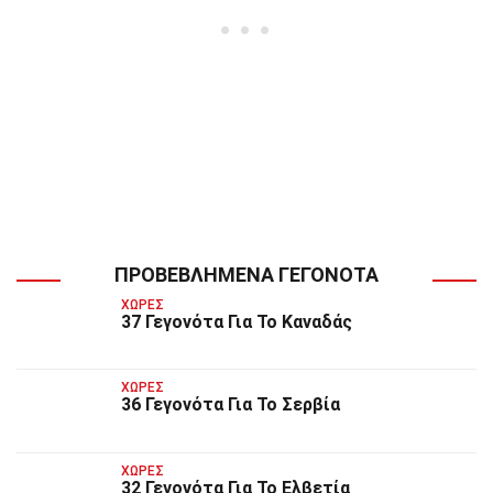
ΠΡΟΒΕΒΛΗΜΈΝΑ ΓΕΓΟΝΌΤΑ
ΧΏΡΕΣ
37 Γεγονότα Για Το Καναδάς
ΧΏΡΕΣ
36 Γεγονότα Για Το Σερβία
ΧΏΡΕΣ
32 Γεγονότα Για Το Ελβετία