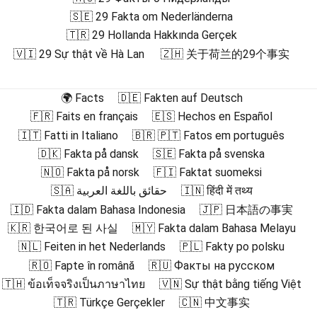
🇸🇪 29 Fakta om Nederländerna
🇹🇷 29 Hollanda Hakkında Gerçek
🇻🇮 29 Sự thật về Hà Lan
🇿🇭 关于荷兰的29个事实
🌍 Facts
🇩🇪 Fakten auf Deutsch
🇫🇷 Faits en français
🇪🇸 Hechos en Español
🇮🇹 Fatti in Italiano
🇧🇷 🇵🇹 Fatos em português
🇩🇰 Fakta på dansk
🇸🇪 Fakta på svenska
🇳🇴 Fakta på norsk
🇫🇮 Faktat suomeksi
🇸🇦 حقائق باللغة العربية
🇮🇳 हिंदी में तथ्य
🇮🇩 Fakta dalam Bahasa Indonesia
🇯🇵 日本語の事実
🇰🇷 한국어로 된 사실
🇲🇾 Fakta dalam Bahasa Melayu
🇳🇱 Feiten in het Nederlands
🇵🇱 Fakty po polsku
🇷🇴 Fapte în română
🇷🇺 Факты на русском
🇹🇭 ข้อเท็จจริงเป็นภาษาไทย
🇻🇳 Sự thật bằng tiếng Việt
🇹🇷 Türkçe Gerçekler
🇨🇳 中文事实