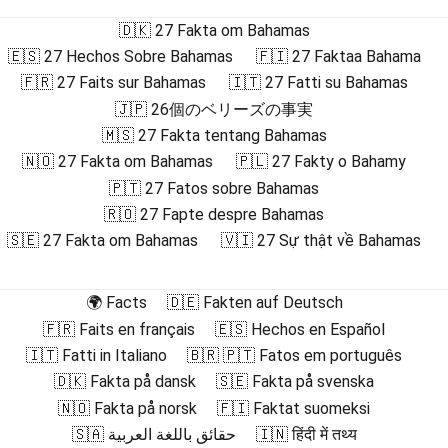
🇩🇰 27 Fakta om Bahamas
🇪🇸 27 Hechos Sobre Bahamas
🇫🇮 27 Faktaa Bahama
🇫🇷 27 Faits sur Bahamas
🇮🇹 27 Fatti su Bahamas
🇯🇵 26個のベリーズの事実
🇲🇸 27 Fakta tentang Bahamas
🇳🇴 27 Fakta om Bahamas
🇵🇱 27 Fakty o Bahamy
🇵🇹 27 Fatos sobre Bahamas
🇷🇴 27 Fapte despre Bahamas
🇸🇪 27 Fakta om Bahamas
🇻🇮 27 Sự thật về Bahamas
🌍 Facts
🇩🇪 Fakten auf Deutsch
🇫🇷 Faits en français
🇪🇸 Hechos en Español
🇮🇹 Fatti in Italiano
🇧🇷 🇵🇹 Fatos em português
🇩🇰 Fakta på dansk
🇸🇪 Fakta på svenska
🇳🇴 Fakta på norsk
🇫🇮 Faktat suomeksi
🇸🇦 حقائق باللغة العربية
🇮🇳 हिंदी में तथ्य