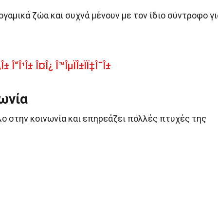
νογαμικά ζώα και συχνά μένουν με τον ίδιο σύντροφο γι
± Î“Î¹Î± Î¤Î¿ Î™ÎµÏÎ±ÏÏ‡Î¯Î±
ωνία
λο στην κοινωνία και επηρεάζει πολλές πτυχές της