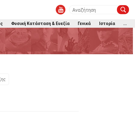
ις
Φυσική Κατάσταση & Ευεξία
Γενικά
Ιστορία
...
ξης