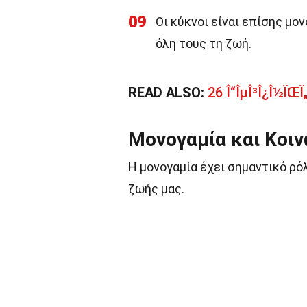
09
Οι κύκνοι είναι επίσης μο
όλη τους τη ζωή.
READ ALSO:
26 Î“ÎµÎ³Î¿Î½ÏŒÏ„Î
Μονογαμία και Κοιν
Η μονογαμία έχει σημαντικό ρό
ζωής μας.