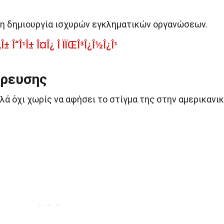
η δημιουργία ισχυρών εγκληματικών οργανώσεων.
± Î“Î¹Î± Î¤Î¿ Î ÏÏŒÎ³Î¿Î½Î¿Î¹
όρευσης
λά όχι χωρίς να αφήσει το στίγμα της στην αμερικανι