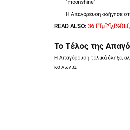
"moonshine".
Η Απαγόρευση οδήγησε στ
READ ALSO:
36 Î“ÎµÎ³Î¿Î½ÏŒÏ„Î
Το Τέλος της Απαγ
Η Απαγόρευση τελικά έληξε, αλ
κοινωνία.