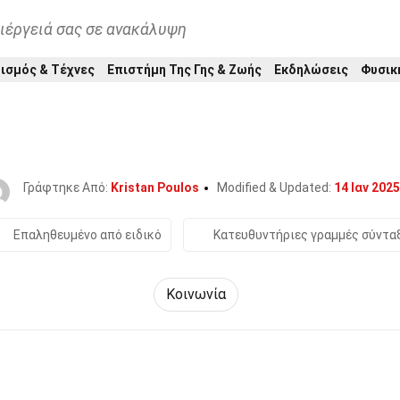
ιέργειά σας σε ανακάλυψη
ισμός & Τέχνες
Επιστήμη Της Γης & Ζωής
Εκδηλώσεις
Φυσικ
Home
Κοινωνία & Κοινωνικές Επιστήμες
Κοινωνία
34 Γεγονότα Για Το Απαγόρευσ
Γράφτηκε Από:
Kristan Poulos
Modified & Updated:
14 Ιαν 2025
Επαληθευμένο από ειδικό
Κατευθυντήριες γραμμές σύντα
Κοινωνία