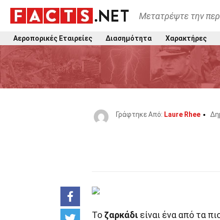
Μετατρέψτε την περ
Αεροπορικές Εταιρείες
Διασημότητα
Χαρακτήρες
Γράφτηκε Από:
Laure Rhee
Δη
Το
ζαρκάδι
είναι ένα από τα π