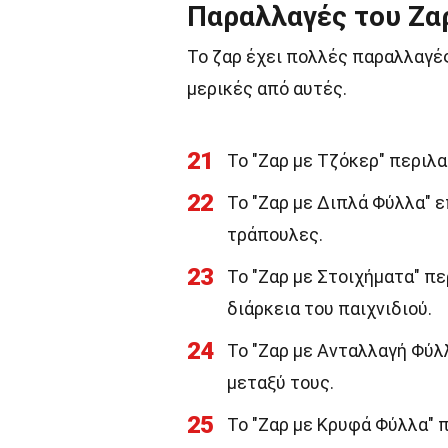
Παραλλαγές του Ζα
Το ζαρ έχει πολλές παραλλαγές
μερικές από αυτές.
21
Το "Ζαρ με Τζόκερ" περιλ
22
Το "Ζαρ με Διπλά Φύλλα" 
τράπουλες.
23
Το "Ζαρ με Στοιχήματα" π
διάρκεια του παιχνιδιού.
24
Το "Ζαρ με Ανταλλαγή Φύλ
μεταξύ τους.
25
Το "Ζαρ με Κρυφά Φύλλα" 