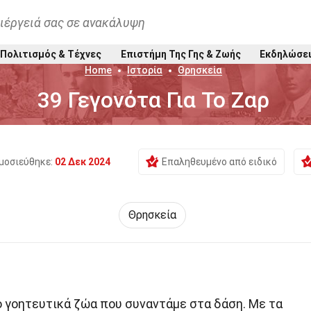
ιέργειά σας σε ανακάλυψη
Πολιτισμός & Τέχνες
Επιστήμη Της Γης & Ζωής
Εκδηλώσε
Home
Ιστορία
Θρησκεία
39 Γεγονότα Για Το Ζαρ
μοσιεύθηκε:
02 Δεκ 2024
Επαληθευμένο από ειδικό
Θρησκεία
ιο γοητευτικά ζώα που συναντάμε στα δάση. Με τα